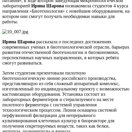
питания», в ходе которой заведующая микробиологической
лабораторией
Ирина Шарова
познакомила студентов 4 курса
направления «Биотехнология» с новейшим оборудованием, на
котором они смогут получать необходимые навыки для
работы.
Ирина Шарова
рассказала о последних достижениях
современных ученых в биотехнологической отрасли, барьерах
развития отечественной биотехнологии и биоэкономики,
перспективных научных направлениях, в которых ребята
смогут развиваться.
Затем студентам презентовали пилотную
биотехнологическую линию российского производства,
представляющую из себя сложный аппаратный комплекс,
изготовленный по индивидуальному проекту с возможностью
кастомизации оборудования. Установка состоит из
лабораторных ферментеров и стерилизуемого на месте
пилотного ферментера с системой управления
технологическим процессом. Линия оснащена системой
перфузионной фильтрации для непрерывного
культивирования клеточных культур в биореакторе для
получения секретируемых веществ, таких как белки,
антитела, полипептиды и вирусы.