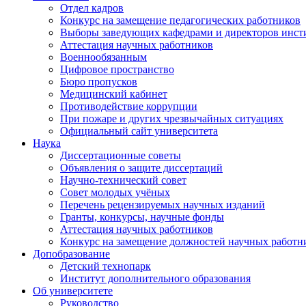
Отдел кадров
Конкурс на замещение педагогических работников
Выборы заведующих кафедрами и директоров инст
Аттестация научных работников
Военнообязанным
Цифровое пространство
Бюро пропусков
Медицинский кабинет
Противодействие коррупции
При пожаре и других чрезвычайных ситуациях
Официальный сайт университета
Наука
Диссертационные советы
Объявления о защите диссертаций
Научно-технический совет
Совет молодых учёных
Перечень рецензируемых научных изданий
Гранты, конкурсы, научные фонды
Аттестация научных работников
Конкурс на замещение должностей научных работн
Допобразование
Детский технопарк
Институт дополнительного образования
Об университете
Руководство