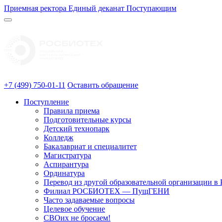
Приемная ректора
Единый деканат
Поступающим
+7 (499) 750-01-11
Оставить обращение
Поступление
Правила приема
Подготовительные курсы
Детский технопарк
Колледж
Бакалавриат и специалитет
Магистратура
Аспирантура
Ординатура
Перевод из другой образовательной организации
Филиал РОСБИОТЕХ — ПущГЕНИ
Часто задаваемые вопросы
Целевое обучение
СВОих не бросаем!