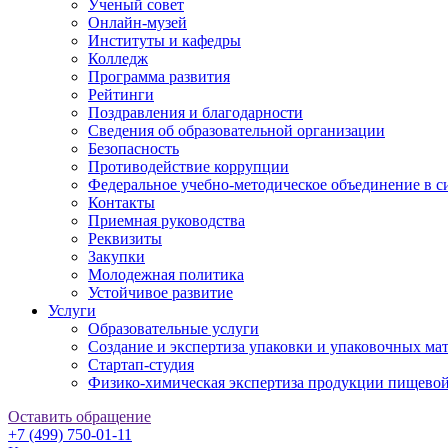
Ученый совет
Онлайн-музей
Институты и кафедры
Колледж
Программа развития
Рейтинги
Поздравления и благодарности
Сведения об образовательной организации
Безопасность
Противодействие коррупции
Федеральное учебно-методическое объединение в 
Контакты
Приемная руководства
Реквизиты
Закупки
Молодежная политика
Устойчивое развитие
Услуги
Образовательные услуги
Создание и экспертиза упаковки и упаковочных ма
Стартап-студия
Физико-химическая экспертиза продукции пищево
Оставить обращение
+7 (499) 750-01-11