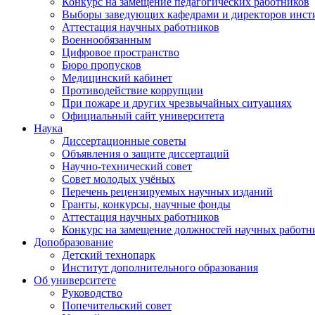
Конкурс на замещение педагогических работников
Выборы заведующих кафедрами и директоров инст
Аттестация научных работников
Военнообязанным
Цифровое пространство
Бюро пропусков
Медицинский кабинет
Противодействие коррупции
При пожаре и других чрезвычайных ситуациях
Официальный сайт университета
Наука
Диссертационные советы
Объявления о защите диссертаций
Научно-технический совет
Совет молодых учёных
Перечень рецензируемых научных изданий
Гранты, конкурсы, научные фонды
Аттестация научных работников
Конкурс на замещение должностей научных работн
Допобразование
Детский технопарк
Институт дополнительного образования
Об университете
Руководство
Попечительский совет