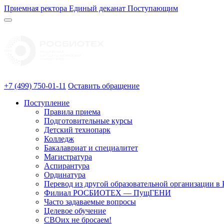
Приемная ректора
Единый деканат
Поступающим
+7 (499) 750-01-11
Оставить обращение
Поступление
Правила приема
Подготовительные курсы
Детский технопарк
Колледж
Бакалавриат и специалитет
Магистратура
Аспирантура
Ординатура
Перевод из другой образовательной организации
Филиал РОСБИОТЕХ — ПущГЕНИ
Часто задаваемые вопросы
Целевое обучение
СВОих не бросаем!