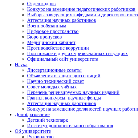
Отдел кадров
Конкурс на замещение педагогических работников
Выборы заведующих кафедрами и директоров инст
Аттестация научных работников
Военнообязанным
Цифровое пространство
Бюро пропусков
Медицинский кабинет
Противодействие коррупции
При пожаре и других чрезвычайных ситуациях
Официальный сайт университета
Наука
Диссертационные советы
Объявления о защите диссертаций
Научно-технический совет
Совет молодых учёных
Перечень рецензируемых научных изданий
Гранты, конкурсы, научные фонды
Аттестация научных работников
Конкурс на замещение должностей научных работн
Допобразование
Детский технопарк
Институт дополнительного образования
Об университете
Руководство