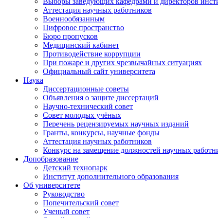
Выборы заведующих кафедрами и директоров инст
Аттестация научных работников
Военнообязанным
Цифровое пространство
Бюро пропусков
Медицинский кабинет
Противодействие коррупции
При пожаре и других чрезвычайных ситуациях
Официальный сайт университета
Наука
Диссертационные советы
Объявления о защите диссертаций
Научно-технический совет
Совет молодых учёных
Перечень рецензируемых научных изданий
Гранты, конкурсы, научные фонды
Аттестация научных работников
Конкурс на замещение должностей научных работн
Допобразование
Детский технопарк
Институт дополнительного образования
Об университете
Руководство
Попечительский совет
Ученый совет