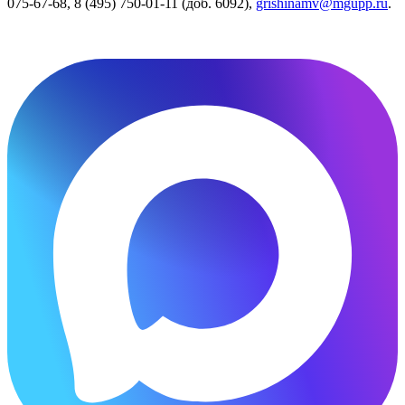
075-67-68, 8 (495) 750-01-11 (доб. 6092),
grishinamv@mgupp.ru
.