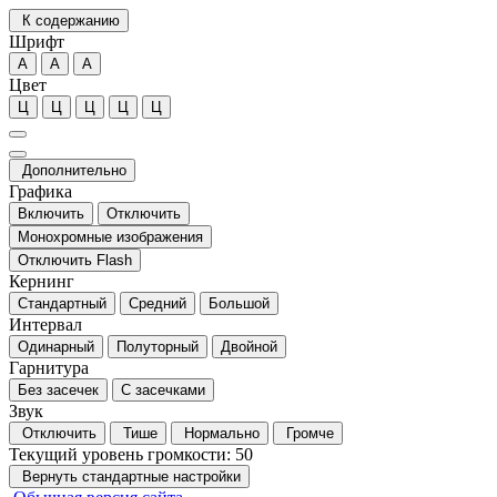
К содержанию
Шрифт
А
А
А
Цвет
Ц
Ц
Ц
Ц
Ц
Дополнительно
Графика
Включить
Отключить
Монохромные изображения
Отключить Flash
Кернинг
Стандартный
Средний
Большой
Интервал
Одинарный
Полуторный
Двойной
Гарнитура
Без засечек
С засечками
Звук
Отключить
Тише
Нормально
Громче
Текущий уровень громкости:
50
Вернуть стандартные настройки